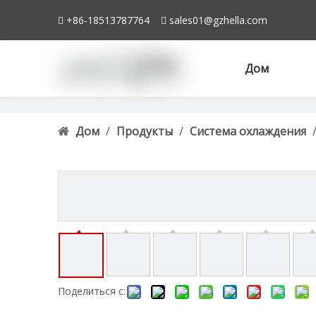
+86-18513787764
sales01@gzhella.com


Дом
Дом
/
Продукты
/
Система охлаждения
1330.G7
Поделиться с: