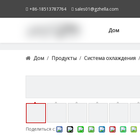
+86-18513787764
sales01@gzhella.com


Дом
Дом
/
Продукты
/
Система охлаждения
F2TZ8005M
Поделиться с: