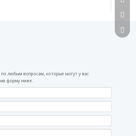
492070
 по любым вопросам, которые могут у вас
вив форму ниже.
Сканиру