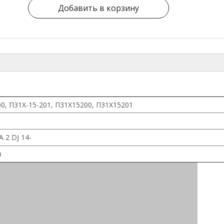
Добавить в корзину
0, П31Х-15-201, П31Х15200, П31Х15201
 2 DJ 14-
в