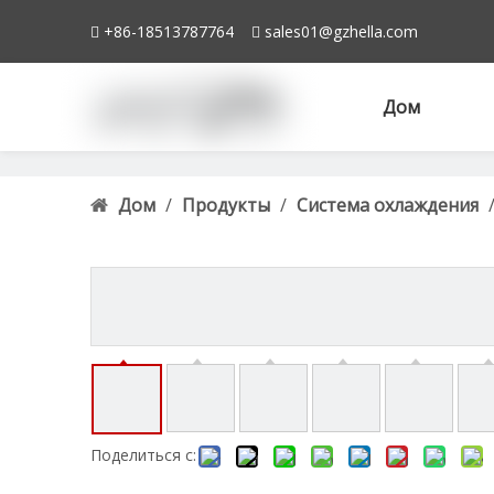
+86-18513787764
sales01@gzhella.com


Дом
Дом
/
Продукты
/
Система охлаждения
Поделиться с: