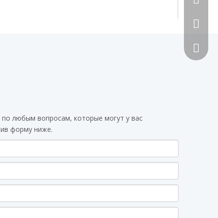
492070
 по любым вопросам, которые могут у вас
вив форму ниже.
Сканиру