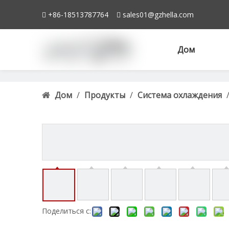
+86-18513787764
sales01@gzhella.com


Дом
Дом
/
Продукты
/
Система охлаждения
Поделиться с: