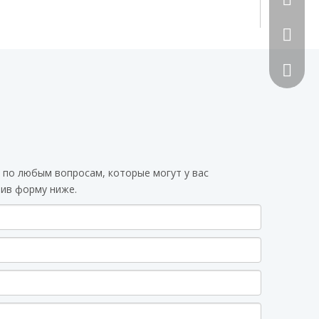
492070
 по любым вопросам, которые могут у вас
вив форму ниже.
Сканиру