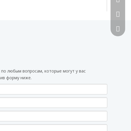
492070
 по любым вопросам, которые могут у вас
вив форму ниже.
Сканиру