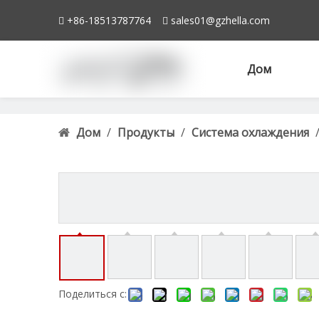
+86-18513787764
sales01@gzhella.com


Дом
Дом
/
Продукты
/
Система охлаждения
E7TZ8005D E9TZ8005K F07H8005GA
Поделиться с: