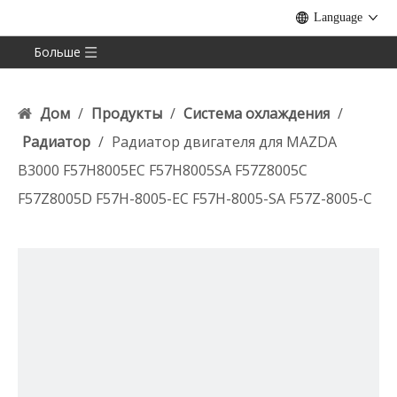
Language
Больше
Дом
/
Продукты
/
Система охлаждения
/
Радиатор
/
Радиатор двигателя для MAZDA
B3000 F57H8005EC F57H8005SA F57Z8005C
F57Z8005D F57H-8005-EC F57H-8005-SA F57Z-8005-C
F57Z-8005-D