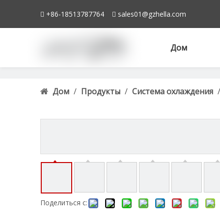
+86-18513787764
sales01@gzhella.com


Дом
Дом
/
Продукты
/
Система охлаждения
A2115000802 2115000802
Поделиться с: