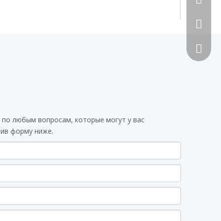
492070
 по любым вопросам, которые могут у вас
вив форму ниже.
Сканиру