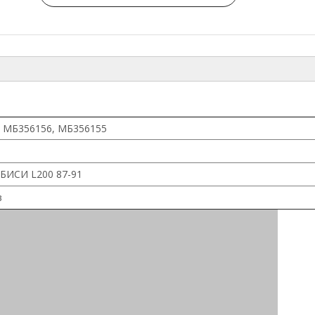
 МБ356156, МБ356155
БИСИ L200 87-91
в