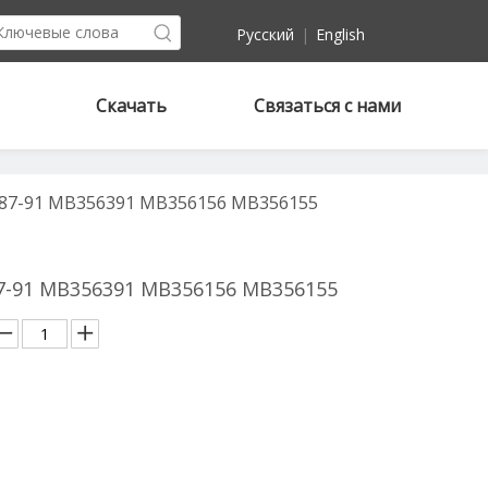
Pусский
|
English
Скачать
Связаться с нами
 87-91 MB356391 MB356156 MB356155
87-91 MB356391 MB356156 MB356155