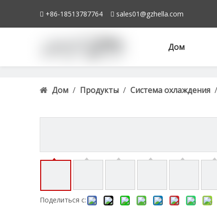
+86-18513787764
sales01@gzhella.com


Дом
Дом
/
Продукты
/
Система охлаждения
Поделиться с: