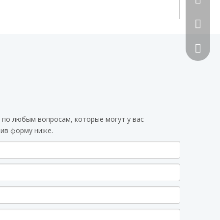
492070
 по любым вопросам, которые могут у вас
вив форму ниже.
Сканиру